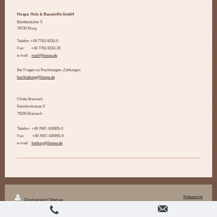
Hospa Holz & Baustoffe GmbH
Bündtenäcker 5
79730 Murg
Telefon: +49 7763-9233-0
Fax: +49 7763-9233-25
e-mail:
mail@hospa.de
Bei Fragen zu Rechnungen, Zahlungen:
buchhaltung@hospa.de
Filiale Breisach
Kesslerstrasse 3
79206 Breisach
Telefon: +49 7667-426955-0
Fax: +49 7667-426955-9
e-mail:
freiburg@hospa.de
Webansicht
Druckversion
|
Sitemap